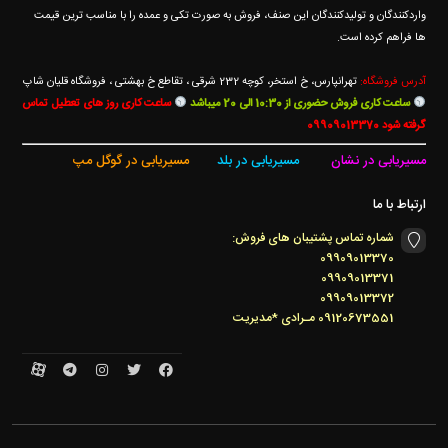
واردکنندگان و تولیدکنندگان این صنف، فروش به صورت تکی و عمده را با مناسب ترین قیمت
ها فراهم کرده است.
آدرس فروشگاه:
تهرانپارس، خ استخر، کوچه 232 شرقی ، تقاطع خ بهشتی ، فروشگاه قلیان شاپ
ساعت کاری فروش حضوری از 10:30 الی 20 میباشد
ساعت کاری روز های تعطیل تماس
گرفته شود 09909013370
مسیریابی در نشان
مسیریابی در بلد
مسیریابی در گوگل مپ
ارتباط با ما
شماره تماس پشتیبان های فروش:
09909013370
09909013371
09909013372
09120673551 مـرادی *مدیریت