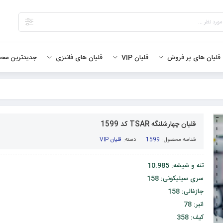
جدیدترین مح
قلیان های پر فروش
قلیان VIP
قلیان های فانتزی
قلیان چهارشلنگه TSAR کد 1599
شناسه محصول:
1599
دسته:
قلیان VIP
تنه و شیشه: 10.985
سری سیلیکونی: 158
جازغالی: 158
انبر: 78
کیف: 358