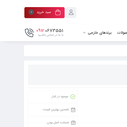
سبد خرید
0
0912
0673551
صولات
برندهای خارجی
با ما در تماس باشـید
موجود در انبار
تضمین بهترین قیمت
ضمانت اصل بودن