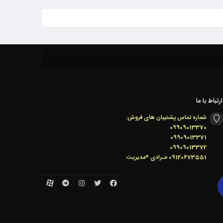
ارتباط با ما
شماره تماس پشتیبان های فروش:
09909013370
09909013371
09909013372
09120673551 مـرادی *مدیریت